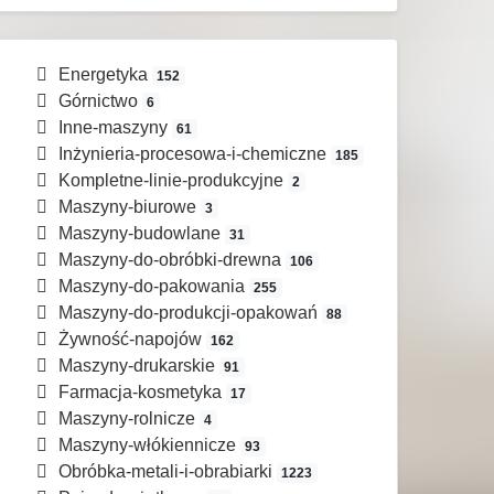
Energetyka
152
Górnictwo
6
Inne-maszyny
61
Inżynieria-procesowa-i-chemiczne
185
Kompletne-linie-produkcyjne
2
Maszyny-biurowe
3
Maszyny-budowlane
31
Maszyny-do-obróbki-drewna
106
Maszyny-do-pakowania
255
Maszyny-do-produkcji-opakowań
88
Żywność-napojów
162
Maszyny-drukarskie
91
Farmacja-kosmetyka
17
Maszyny-rolnicze
4
Maszyny-włókiennicze
93
Obróbka-metali-i-obrabiarki
1223