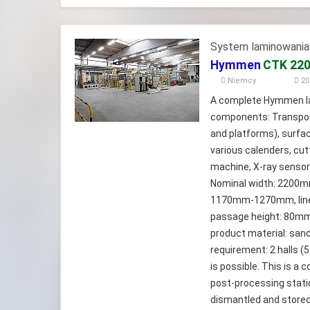
System laminowania
Hymmen
CTK 22
Niemcy
20
A complete Hymmen lam
components: Transport 
and platforms), surfac
various calenders, cutt
machine, X-ray sensor
Nominal width: 2200mm
1170mm-1270mm, line
passage height: 80mm,
product material: sand
requirement: 2 halls 
is possible. This is a
post-processing stati
dismantled and stored