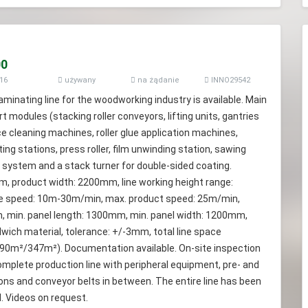
00
16
używany
na żądanie
INNO29542
inating line for the woodworking industry is available. Main
modules (stacking roller conveyors, lifting units, gantries
e cleaning machines, roller glue application machines,
ing stations, press roller, film unwinding station, sawing
 system and a stack turner for double-sided coating.
, product width: 2200mm, line working height range:
 speed: 10m-30m/min, max. product speed: 25m/min,
 min. panel length: 1300mm, min. panel width: 1200mm,
wich material, tolerance: +/-3mm, total line space
(590m²/347m²). Documentation available. On-site inspection
 complete production line with peripheral equipment, pre- and
ons and conveyor belts in between. The entire line has been
. Videos on request.