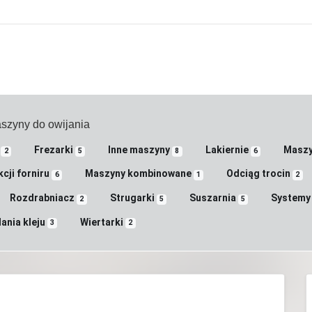
szyny do owijania
y
Frezarki
Inne maszyny
Lakiernie
Maszy
2
5
8
6
cji forniru
Maszyny kombinowane
Odciąg trocin
6
1
2
Rozdrabniacz
Strugarki
Suszarnia
Systemy 
2
5
5
ania kleju
Wiertarki
3
2