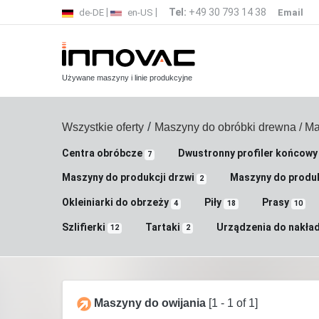
|
|
Tel:
+49 30 793 14 38
de-DE
en-US
Email
Używane maszyny i linie produkcyjne
/
Wszystkie oferty
Maszyny do obróbki drewna
/ Ma
Centra obróbcze
Dwustronny profiler końcow
7
Maszyny do produkcji drzwi
Maszyny do produk
2
Okleiniarki do obrzeży
Piły
Prasy
4
18
10
Szlifierki
Tartaki
Urządzenia do nakład
12
2
Maszyny do owijania
[1 - 1 of 1]