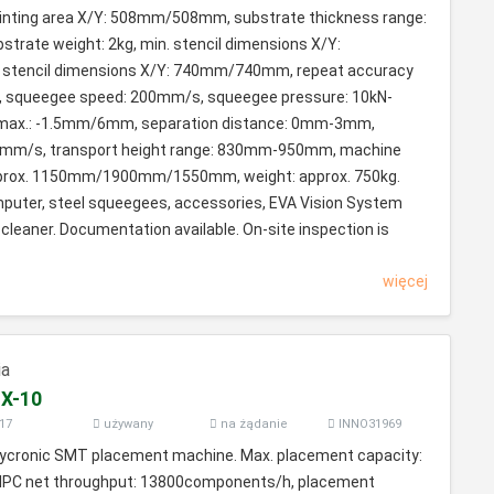
ting area X/Y: 508mm/508mm, substrate thickness range:
rate weight: 2kg, min. stencil dimensions X/Y:
tencil dimensions X/Y: 740mm/740mm, repeat accuracy
m, squeegee speed: 200mm/s, squeegee pressure: 10kN-
/max.: -1.5mm/6mm, separation distance: 0mm-3mm,
0mm/s, transport height range: 830mm-950mm, machine
pprox. 1150mm/1900mm/1550mm, weight: approx. 750kg.
mputer, steel squeegees, accessories, EVA Vision System
cleaner. Documentation available. On-site inspection is
więcej
ia
X-10
17
używany
na żądanie
INNO31969
 Mycronic SMT placement machine. Max. placement capacity:
IPC net throughput: 13800components/h, placement