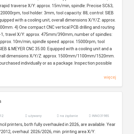
 rapid traverse X/Y: approx. 15m/min, spindle: Precise SC63,
 20000rpm, tool holder: 3mm, tool capacity: 88, control: SIEB
ipped with a cooling unit, overall dimensions X/Y/Z: approx.
. 4) One compact CNC vertical PCB drilling and routing
1, travel X/Y: approx. 475mm/390mm, number of spindles:
 approx. 10m/min, spindle speed: approx. 15000rpm, tool
SIEB & MEYER CNC 35.00. Equipped with a cooling unit and a
overall dimensions X/Y/Z: approx. 1500mm/1100mm/1520mm.
urchased individually or as a package. Inspection possible
więcej
a
12
używany
na żądanie
INNO31985
cil printers, both fully overhauled in 2026, are available. Year
012, overhaul: 2026/2026, min. printing area X/Y: