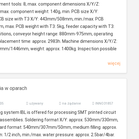
ment tools: 8, max. component dimensions X/Y/Z:
. component weight: 140g, min. PCB size X/Y:
 size with T3 X/Y: 443mm/508mm, min./max. PCB
 max. PCB weight with T3: 5kg, feeder capacity with T3:
itions, conveyor height range: 880mm-975mm, operating
 placement time: approx. 2983h. Machine dimensions X/Y/Z:
m/1446mm, weight: approx. 1400kg. Inspection possible
więcej
ia w oparach
05
używany
na żądanie
INNO31857
g system IBL is offered for processing SMT printed circuit
c assemblies. Soldering format X/Y: approx. 530mm/330mm,
board format: 540mm/307mm/50mm, medium filling: approx.
: 1/2 inch, min./max. water pressure: approx. 2.5bar/4bar.