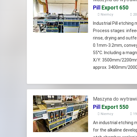
Pill
Export 650
Niemcy
20
Industrial Pill etching
Process stages: infee
rinse, drying and out
0.1mm-3.2mm, conveyo
55°C. Including a magn
X/Y: 3500mm/2200mm a
approx. 3400mm/2000m
Maszyna do wytrawi
Pill
Export 550
Niemcy
19
An industrial etching 
for the alkaline devel