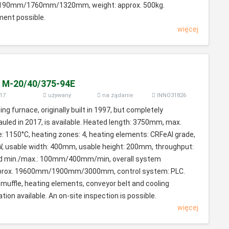
 1190mm/1760mm/1320mm, weight: approx. 500kg.
ment possible.
więcej
i M-20/40/375-94E
17
używany
na żądanie
INNO31826
g furnace, originally built in 1997, but completely
uled in 2017, is available. Heated length: 3750mm, max.
: 1150°C, heating zones: 4, heating elements: CRFeAl grade,
W, usable width: 400mm, usable height: 200mm, throughput:
ed min./max.: 100mm/400mm/min, overall system
pprox. 19600mm/1900mm/3000mm, control system: PLC.
l muffle, heating elements, conveyor belt and cooling
n available. An on-site inspection is possible.
więcej