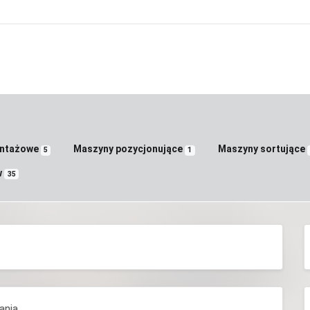
ontażowe
Maszyny pozycjonujące
Maszyny sortujące
5
1
w
35
ania