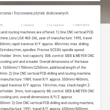
cenia i frezowania płytek drukowanych
95
używany
na żądanie
INNO32016
g and routing machines are offered. 1) One CNC vertical PCB
achine, Lenz LGX 460-2AL, year of manufacture: 1995, travel
0mm, rapid traverse X/Y: approx. 40m/min, max. drilling
00strokes/min, spindles: Precise SC53H, spindle speed:
 holder: 3mm, tool capacity: 308, control: SIEB & MEYER CNC
 cooling unit and a loader. Overall dimensions of the base
x. 1650mm/1700mm/2250mm, additional length of the
20mm. 2) One CNC vertical PCB drilling and routing machine,
f manufacture: 1989, travel X/Y: approx. 550mm/460mm,
 rapid traverse X/Y: approx. 15m/min, max. stack height Z-
ol holder: 3mm, tool capacity: 88, control: SIEB & MEYER CNC
 cooling unit, overall dimensions X/Y/Z: approx.
. 3) One CNC vertical PCB drilling and routing machine,
f manufacture: 1991, travel X/Y: approx. 650mm/600mm,