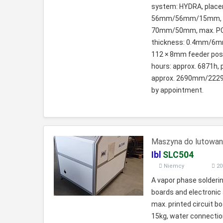
system: HYDRA, place
56mm/56mm/15mm, max
70mm/50mm, max. PCB
thickness: 0.4mm/6mm,
112 × 8mm feeder pos
hours: approx. 6871h,
approx. 2690mm/2229m
by appointment.
Maszyna do lutowan
Ibl
SLC504
Niemcy
20
A vapor phase solderin
boards and electroni
max. printed circuit 
15kg, water connection