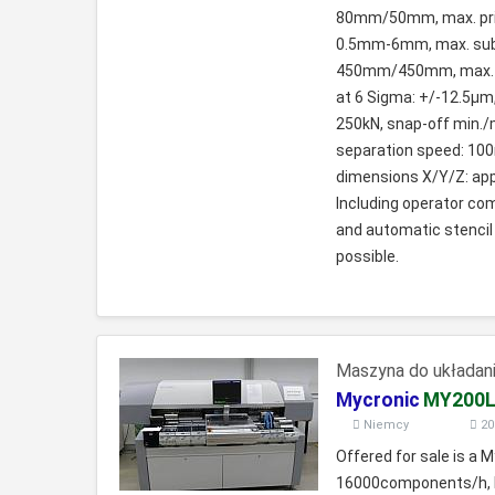
80mm/50mm, max. prin
0.5mm-6mm, max. subst
450mm/450mm, max. s
at 6 Sigma: +/-12.5µ
250kN, snap-off min.
separation speed: 10
dimensions X/Y/Z: a
Including operator co
and automatic stencil 
possible.
Maszyna do układan
Mycronic
MY200L
Niemcy
20
Offered for sale is a
16000components/h, 