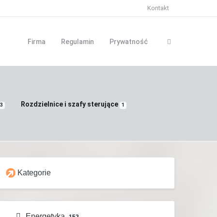
Kontakt
Firma
Regulamin
Prywatność
Rozdzielnice i szafy sterujące
3
1
Kategorie
Energetyka
152