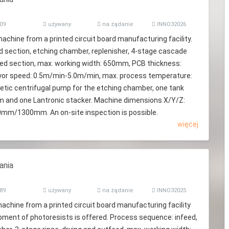
09
używany
na żądanie
INNO32026
 machine from a printed circuit board manufacturing facility.
d section, etching chamber, replenisher, 4-stage cascade
feed section, max. working width: 650mm, PCB thickness:
r speed: 0.5m/min-5.0m/min, max. process temperature:
etic centrifugal pump for the etching chamber, one tank
nd one Lantronic stacker. Machine dimensions X/Y/Z:
m/1300mm. An on-site inspection is possible.
więcej
ania
89
używany
na żądanie
INNO32025
machine from a printed circuit board manufacturing facility
opment of photoresists is offered. Process sequence: infeed,