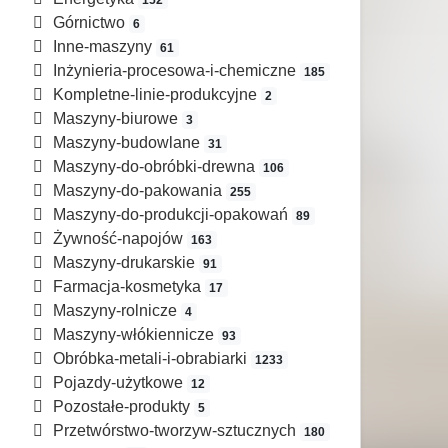
Górnictwo
6
Inne-maszyny
61
Inżynieria-procesowa-i-chemiczne
185
Kompletne-linie-produkcyjne
2
Maszyny-biurowe
3
Maszyny-budowlane
31
Maszyny-do-obróbki-drewna
106
Maszyny-do-pakowania
255
Maszyny-do-produkcji-opakowań
89
Żywność-napojów
163
Maszyny-drukarskie
91
Farmacja-kosmetyka
17
Maszyny-rolnicze
4
Maszyny-włókiennicze
93
Obróbka-metali-i-obrabiarki
1233
Pojazdy-użytkowe
12
Pozostałe-produkty
5
Przetwórstwo-tworzyw-sztucznych
180