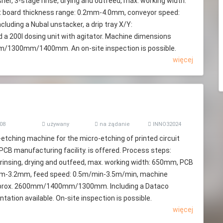
her, 3-stage rinse, drying and outfeed, max. working width:
t board thickness range: 0.2mm-4.0mm, conveyor speed:
luding a Nubal unstacker, a drip tray X/Y:
200l dosing unit with agitator. Machine dimensions
m/1300mm/1400mm. An on-site inspection is possible.
więcej
08
używany
na żądanie
INNO32024
o-etching machine for the micro-etching of printed circuit
CB manufacturing facility. is offered. Process steps:
 rinsing, drying and outfeed, max. working width: 650mm, PCB
mm-3.2mm, feed speed: 0.5m/min-3.5m/min, machine
pprox. 2600mm/1400mm/1300mm. Including a Dataco
tation available. On-site inspection is possible.
więcej