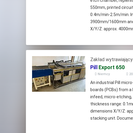
etch chamber, replenis
550mm, printed circui
0.4m/min-2.5m/min. Inc
3900mm/1600mm and a 
X/Y/Z: approx. 4000m
Zakład wytrawiający
Pill
Export 650
Niemcy
20
An industrial Pill micr
boards (PCBs) from a P
infeed, micro-etching,
thickness range: 0.1
dimensions X/Y/Z: a
stacking unit. Documen