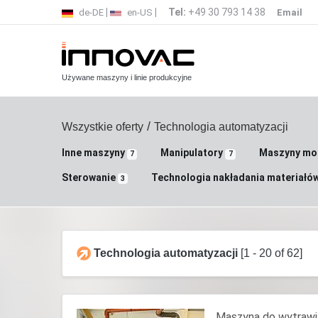
|
|
Tel:
+49 30 793 14 38
de-DE
en-US
Email
Używane maszyny i linie produkcyjne
/
Wszystkie oferty
Technologia automatyzacji
Inne maszyny
Manipulatory
Maszyny m
7
7
Sterowanie
Technologia nakładania materiałó
3
Technologia automatyzacji
[1 - 20 of 62]
Maszyna do wytrawi