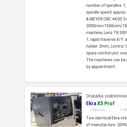
number of spindles: 1,
spindle speed: approx.
& MEYER CNC 44.00. Equ
2000mm/1500mm/1800mm
machine, Lenz TB 500-
1, rapid traverse X/Y:
holder: 3mm, control: 
spare control unit, 
The machines can be p
by appointment.
Drukarka szablonow
Ekra
X5 Prof
Niemcy
20
Two identical Ekra sten
of manufacture: 2009/2