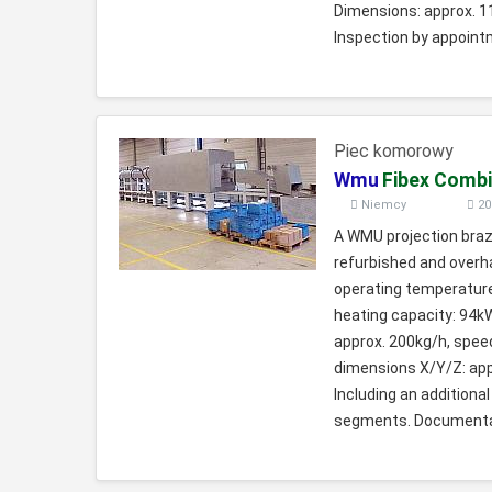
Dimensions: approx.
Inspection by appoint
Piec komorowy
Wmu
Fibex Comb
Niemcy
20
A WMU projection brazin
refurbished and overha
operating temperature
heating capacity: 94k
approx. 200kg/h, spe
dimensions X/Y/Z: a
Including an additiona
segments. Documentatio