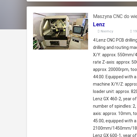
Maszyna CNC do wier
Lenz
Niemcy
19
4 Lenz CNC PCB drillin
drilling and routing m
X/Y: approx. 550mm/46
rate Z-axis: approx. 5
approx. 20000rpm, tool
44.00. Equipped with a
machine X/Y/Z: appro
loader unit: approx. 8
Lenz GX 460-2, year o
number of spindles: 2,
axis: approx. 10mm, to
45.00, equipped with a
2100mm/1450mm/1800mm
Lenz GX 600-1, year o