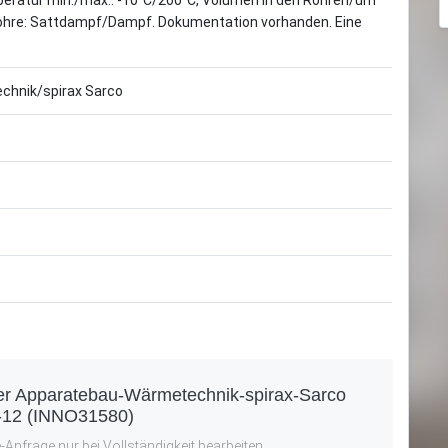
peratur min./max.: -10°C/200°C, Volumen in den Rohren/um
 Rohre: Sattdampf/Dampf. Dokumentation vorhanden. Eine
chnik/spirax Sarco
er Apparatebau-Wärmetechnik-spirax-Sarco
-12 (INNO31580)
Anfrage nur bei Vollständigkeit bearbeiten.