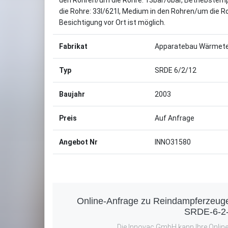
den Rohren/um die Rohre: 13bar/6bar, Betriebstem
die Rohre: 33l/621l, Medium in den Rohren/um die
Besichtigung vor Ort ist möglich.
Fabrikat
Apparatebau Wärmete
Typ
SRDE 6/2/12
Baujahr
2003
Preis
Auf Anfrage
Angebot Nr
INNO31580
Online-Anfrage zu Reindampferzeug
SRDE-6-2
Die Innovac GmbH kann Ihre Online-