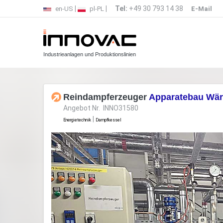
|
|
Tel:
+49 30 793 14 38
en-US
pl-PL
E-Mail
Industrieanlagen und Produktionslinien
Reindampferzeuger
Apparatebau Wär
Angebot Nr. INNO31580
|
Energietechnik
Dampfkessel