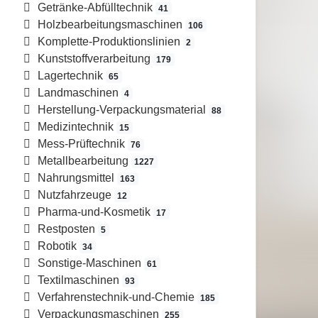
Getränke-Abfülltechnik
41
Holzbearbeitungsmaschinen
106
Komplette-Produktionslinien
2
Kunststoffverarbeitung
179
Lagertechnik
65
Landmaschinen
4
Herstellung-Verpackungsmaterial
88
Medizintechnik
15
Mess-Prüftechnik
76
Metallbearbeitung
1227
Nahrungsmittel
163
Nutzfahrzeuge
12
Pharma-und-Kosmetik
17
Restposten
5
Robotik
34
Sonstige-Maschinen
61
Textilmaschinen
93
Verfahrenstechnik-und-Chemie
185
Verpackungsmaschinen
255