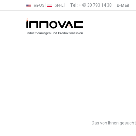
|
|
Tel:
+49 30 793 14 38
en-US
pl-PL
E-Mail
Industrieanlagen und Produktionslinien
Das von Ihnen gesucht