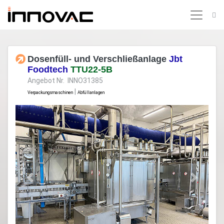
Dosenfüll- und Verschließanlage
Jbt
Foodtech
TTU22-5B
Angebot Nr. INNO31385
|
Verpackungsmaschinen
Abfüllanlagen
Previous
Next