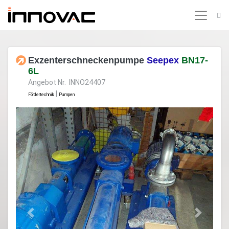
Exzenterschneckenpumpe
Seepex
BN17-
6L
Angebot Nr. INNO24407
|
Fördertechnik
Pumpen
Previous
Next