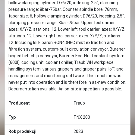
hollow clamping cylinder: D76/20, indexing: 2.5°, clamping
pressure range: 8bar-75bar. Counter spindle bore: 76mm,
taper size: 6, hollow clamping cylinder: D76/20, indexing: 2.5°,
clamping pressure range: 8bar-75bar. Upper tool carrier:
axes: X/Y/Z, stations: 12. Lower left tool carrier: axes: X/Y/Z,
stations: 12. Lower right tool carrier: axes: X/Y/Z, stations:
12. Including Isi Elbaron RON4DHEC mist extraction and
filtration system, custom-built circulation conveyor, Bürener
hinged belt chip conveyor, Bürener Eco-Fluid coolant system
(600l), cooling unit, coolant chiller, Traub WH workpiece
handling system, various grippers and gripper pairs, IoT, and
management and monitoring software. This machine was
never put into operation and is therefore in as-new condition.
Documentation available. An on-site inspection is possible.
Producent
Traub
Typ
TNX 200
Rok produkcji
2023