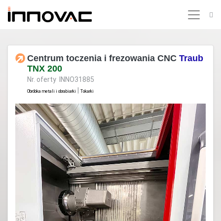
Centrum toczenia i frezowania CNC
Traub
TNX 200
Nr. oferty INNO31885
|
Obróbka metali i obrabiarki
Tokarki