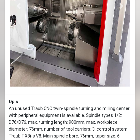
Previous
Next
Opis
An unused Traub CNC twin-spindle turning and milling center
with peripheral equipment is available. Spindle types 1/2:
D76/D76, max. turning length: 900mm, max. workpiece
diameter: 76mm, number of tool carriers: 3, control system:
Traub TX8i-s V8. Main spindle bore: 76mm, taper size: 6,