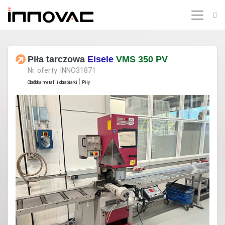
Piła tarczowa
Eisele
VMS 350 PV
Nr. oferty INNO31871
|
Obróbka metali i obrabiarki
Piły
Previous
Next