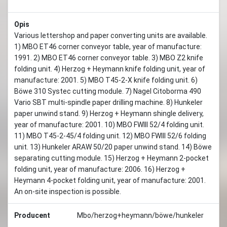
Opis
Various lettershop and paper converting units are available.
1) MBO ET46 corner conveyor table, year of manufacture:
1991. 2) MBO ET46 corner conveyor table. 3) MBO Z2 knife
folding unit. 4) Herzog + Heymann knife folding unit, year of
manufacture: 2001. 5) MBO T45-2-X knife folding unit. 6)
Böwe 310 Systec cutting module. 7) Nagel Citoborma 490
Vario SBT multi-spindle paper drilling machine. 8) Hunkeler
paper unwind stand. 9) Herzog + Heymann shingle delivery,
year of manufacture: 2001. 10) MBO FWIII 52/4 folding unit.
11) MBO T45-2-45/4 folding unit. 12) MBO FWIII 52/6 folding
unit. 13) Hunkeler ARAW 50/20 paper unwind stand. 14) Böwe
separating cutting module. 15) Herzog + Heymann 2-pocket
folding unit, year of manufacture: 2006. 16) Herzog +
Heymann 4-pocket folding unit, year of manufacture: 2001.
An on-site inspection is possible.
Producent
Mbo/herzog+heymann/böwe/hunkeler