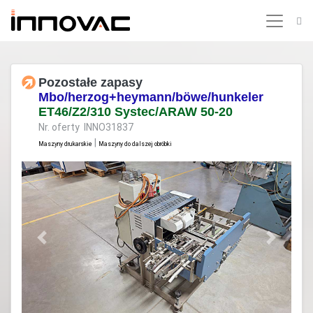
Pozostałe zapasy
Mbo/herzog+heymann/böwe/hunkeler
ET46/Z2/310 Systec/ARAW 50-20
Nr. oferty INNO31837
|
Maszyny drukarskie
Maszyny do dalszej obróbki
Previous
Next