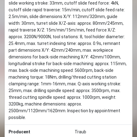
slide working stroke: 33mm, cutoff slide feed force: 4kN,
cutoff slide rapid traverse: 15m/min, cutoff slide feed rate:
2.5m/min, slide dimensions X/Y: 112mm/320mm, guide
width: 30mm, turret slide X/Z-axis: approx. 80mm/245mm,
rapid traverse X/Z: 15m/min/15m/min, feed force X/Z:
approx. 3200N/9000N, tool stations: 8, tool holder diameter:
25.4mm, max. turret indexing time: approx. 0.9s, remnant
part dimensions X/Y: 42mm/240mm, max. workpiece
dimensions for back-side machining X/Y: 42mm/100mm,
longitudinal stroke for back-side machining: approx. 115mm,
max. back-side machining speed: 5600rpm, back-side
machining torque: 18Nm, drilling/thread cutting station
clamping range: 1mm-16mm, max. Q-axis working stroke:
25mm, max. drilling spindle speed: approx. 3500rpm, max.
thread cutting spindle speed: approx. 1000rpm, weight:
3200kg, machine dimensions: approx.
2500mm/1120mm/1620mm. Inspection by appointment
possible.
Producent
Traub