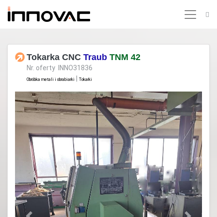
Tokarka CNC
Traub
TNM 42
Nr. oferty INNO31836
|
Obróbka metali i obrabiarki
Tokarki