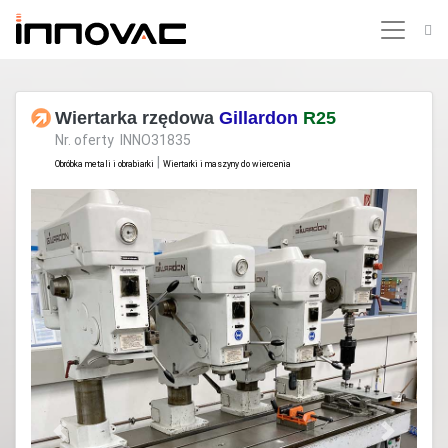
Wiertarka rzędowa
Gillardon
R25
Nr. oferty INNO31835
|
Obróbka metali i obrabiarki
Wiertarki i maszyny do wiercenia
Previous
Next