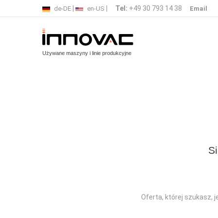
|
|
Tel:
+49 30 793 14 38
de-DE
en-US
Email
Używane maszyny i linie produkcyjne
Si
Oferta, której szukasz, 