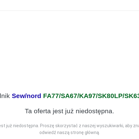
lnik
Sew/nord
FA77/SA67/KA97/SK80LP/SK6
Ta oferta jest już niedostępna.
jest już niedostępna. Proszę skorzystać z naszej wyszukiwarki, aby zn
odwiedź naszą stronę główną.