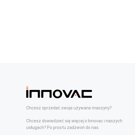
Chcesz sprzedać swoje używane maszyny?
Chcesz dowiedzieć się więcej o Innovac i naszych
usługach? Po prostu zadzwoń do nas.