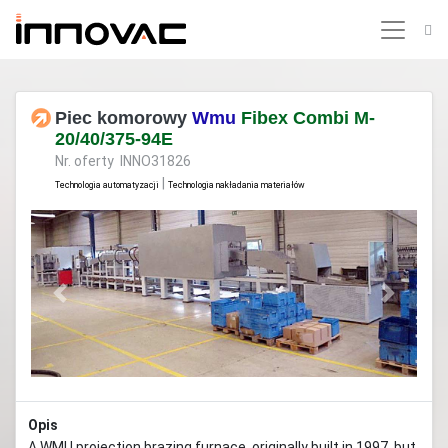
Piec komorowy
Wmu
Fibex Combi M-
20/40/375-94E
Nr. oferty INNO31826
|
Technologia automatyzacji
Technologia nakładania materiałów
Previous
Next
Opis
A WMU projection brazing furnace, originally built in 1997, but