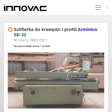
Szlifierka do krawędzi i profili
Arminius
SE-32
Nr. oferty INNO31811
|
Maszyny do obróbki drewna
Szlifierki
Previous
Next