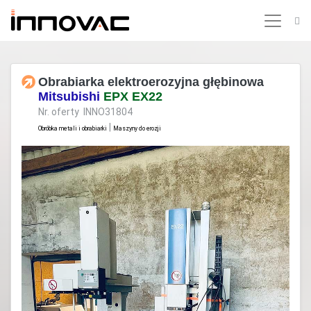
Obrabiarka elektroerozyjna głębinowa
Mitsubishi
EPX EX22
Nr. oferty INNO31804
|
Obróbka metali i obrabiarki
Maszyny do erozji