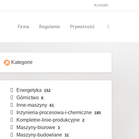
Kontakt
Firma
Regulamin
Prywatność
Kategorie
Energetyka
152
Górnictwo
6
Inne-maszyny
61
Inżynieria-procesowa-i-chemiczne
185
Kompletne-linie-produkcyjne
2
Maszyny-biurowe
3
Maszyny-budowlane
31