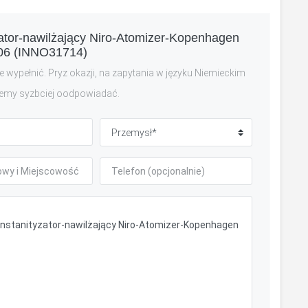
zator-nawilżający Niro-Atomizer-Kopenhagen
6 (INNO31714)
 wypełnić. Pryz okazji, na zapytania w języku Niemieckim
emy syzbciej oodpowiadać.