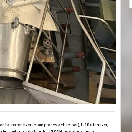
ents: Instantizer (main process chamber), F-10 atomizer,
ater, ceiling air distributor, DDMM centrifugal pump,