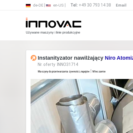
|
|
Tel:
+49 30 793 14 38
de-DE
en-US
Email
Używane maszyny i linie produkcyjne
Instanityzator nawilżający
Niro Atom
Nr. oferty INNO31714
|
Maszyny do przetwarzania żywności, napojów
Mleczarnie