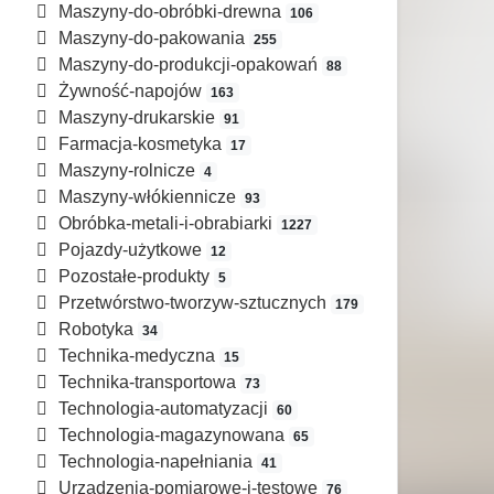
Maszyny-do-obróbki-drewna
106
Maszyny-do-pakowania
255
Maszyny-do-produkcji-opakowań
88
Żywność-napojów
163
Maszyny-drukarskie
91
Farmacja-kosmetyka
17
Maszyny-rolnicze
4
Maszyny-włókiennicze
93
Obróbka-metali-i-obrabiarki
1227
Pojazdy-użytkowe
12
Pozostałe-produkty
5
Przetwórstwo-tworzyw-sztucznych
179
Robotyka
34
Technika-medyczna
15
Technika-transportowa
73
Technologia-automatyzacji
60
Technologia-magazynowana
65
Technologia-napełniania
41
Urządzenia-pomiarowe-i-testowe
76