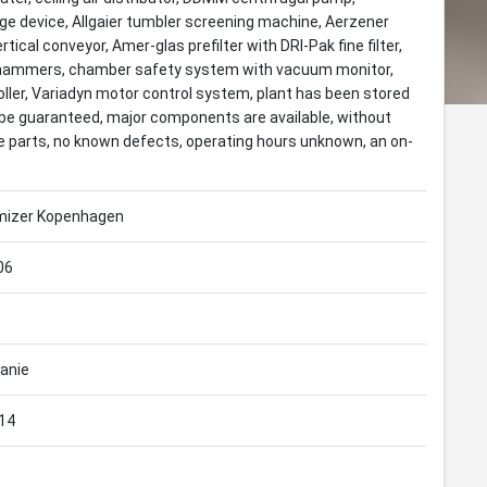
rge device, Allgaier tumbler screening machine, Aerzener
tical conveyor, Amer-glas prefilter with DRI-Pak fine filter,
ic hammers, chamber safety system with vacuum monitor,
ller, Variadyn motor control system, plant has been stored
 be guaranteed, major components are available, without
e parts, no known defects, operating hours unknown, an on-
mizer Kopenhagen
06
anie
14