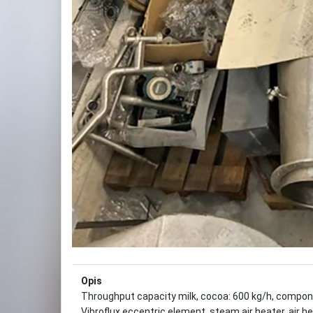
Opis
Throughput capacity milk, cocoa: 600 kg/h, compon
Vibroflux eccentric element, steam air heater, air he