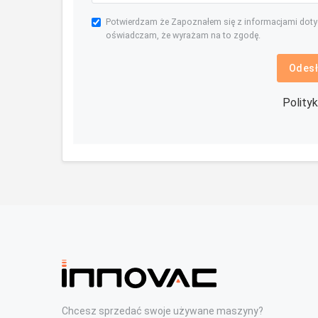
Potwierdzam że Zapoznałem się z informacjami dot
oświadczam, że wyrażam na to zgodę.
Odesł
Polity
Chcesz sprzedać swoje używane maszyny?