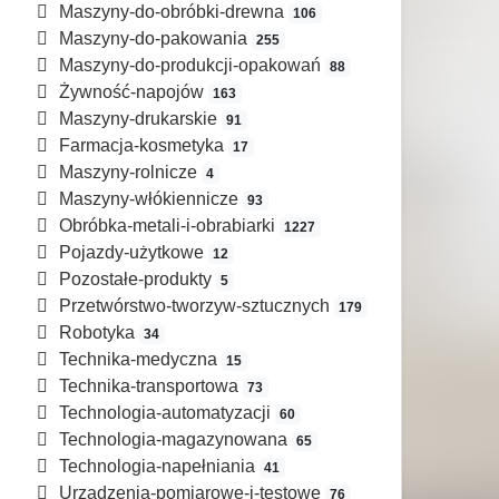
Maszyny-do-obróbki-drewna
106
Maszyny-do-pakowania
255
Maszyny-do-produkcji-opakowań
88
Żywność-napojów
163
Maszyny-drukarskie
91
Farmacja-kosmetyka
17
Maszyny-rolnicze
4
Maszyny-włókiennicze
93
Obróbka-metali-i-obrabiarki
1227
Pojazdy-użytkowe
12
Pozostałe-produkty
5
Przetwórstwo-tworzyw-sztucznych
179
Robotyka
34
Technika-medyczna
15
Technika-transportowa
73
Technologia-automatyzacji
60
Technologia-magazynowana
65
Technologia-napełniania
41
Urządzenia-pomiarowe-i-testowe
76