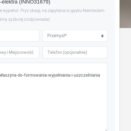
elektra (INNO31679)
 wypełnić. Pryz okazji, na zapytania w języku Niemieckim
emy syzbciej oodpowiadać.