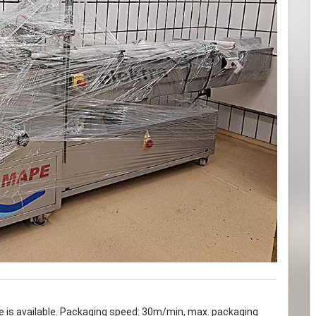
Next
 is available. Packaging speed: 30m/min, max. packaging