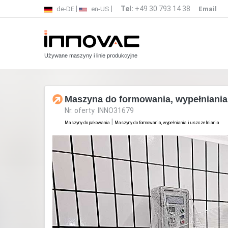
|
|
Tel:
+49 30 793 14 38
de-DE
en-US
Email
Używane maszyny i linie produkcyjne
Maszyna do formowania, wypełniania 
Nr. oferty INNO31679
|
Maszyny do pakowania
Maszyny do formowania, wypełniania i uszczelniania