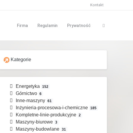
Kontakt
Firma
Regulamin
Prywatność
Kategorie
Energetyka
152
Górnictwo
6
Inne-maszyny
61
Inżynieria-procesowa-i-chemiczne
185
Kompletne-linie-produkcyjne
2
Maszyny-biurowe
3
Maszyny-budowlane
31