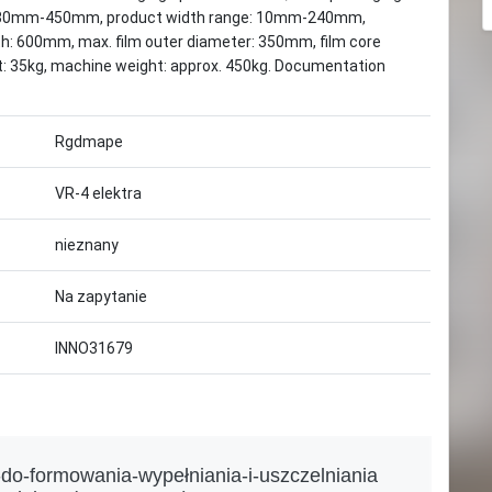
e: 30mm-450mm, product width range: 10mm-240mm,
h: 600mm, max. film outer diameter: 350mm, film core
: 35kg, machine weight: approx. 450kg. Documentation
Rgdmape
VR-4 elektra
nieznany
Na zapytanie
INNO31679
do-formowania-wypełniania-i-uszczelniania