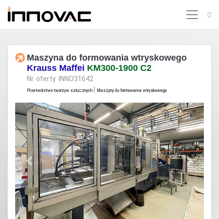
Maszyna do formowania wtryskowego
Krauss Maffei
KM300-1900 C2
Nr. oferty INNO31642
|
Przetwórstwo tworzyw sztucznych
Maszyny do formowania wtryskowego
Previous
Next