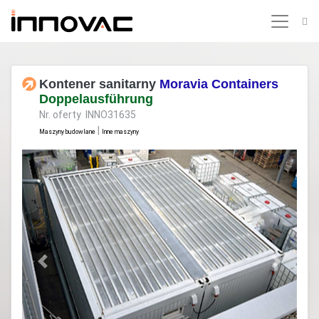
Kontener sanitarny
Moravia Containers
Doppelausführung
Nr. oferty INNO31635
|
Maszyny budowlane
Inne maszyny
Previous
Next