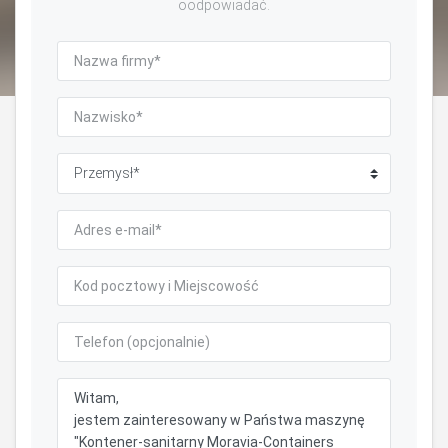
oodpowiadać.