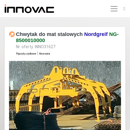
Chwytak do mat stalowych
Nordgreif
NG-
8500010000
Nr. oferty INNO31627
|
Pojazdy użytkowe
Akcesoria
Previous
Next