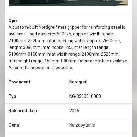
Opis
A custom-built Nordgreif mat gripper for reinforcing steel is
available. Load capacity: 6000kg, gripping width range:
2100mm-2520mm, max. opening width: approx. 2660mm,
length: 5080mm, mat hooks: 2x3, mat length range:
5100mm-8100mm, mat width range: 2100mm-2520mm,
mat height range: 150mm-800mm. Documentation available.
An on-site inspection is possible.
Producent
Nordgreif
Typ
NG-8500010000
Rok produkcji
2016
Cena
Na zapytanie