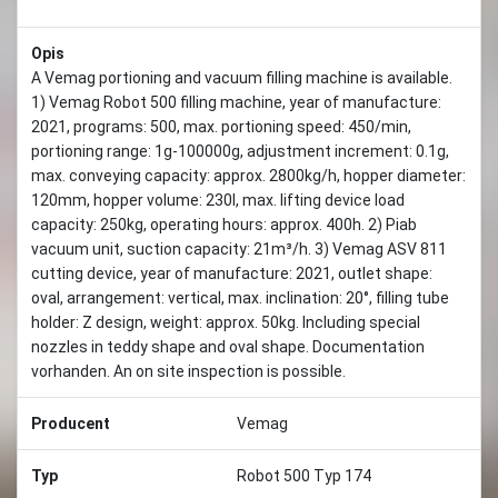
Opis
A Vemag portioning and vacuum filling machine is available.
1) Vemag Robot 500 filling machine, year of manufacture:
2021, programs: 500, max. portioning speed: 450/min,
portioning range: 1g-100000g, adjustment increment: 0.1g,
max. conveying capacity: approx. 2800kg/h, hopper diameter:
120mm, hopper volume: 230l, max. lifting device load
capacity: 250kg, operating hours: approx. 400h. 2) Piab
vacuum unit, suction capacity: 21m³/h. 3) Vemag ASV 811
cutting device, year of manufacture: 2021, outlet shape:
oval, arrangement: vertical, max. inclination: 20°, filling tube
holder: Z design, weight: approx. 50kg. Including special
nozzles in teddy shape and oval shape. Documentation
vorhanden. An on site inspection is possible.
Producent
Vemag
Typ
Robot 500 Typ 174