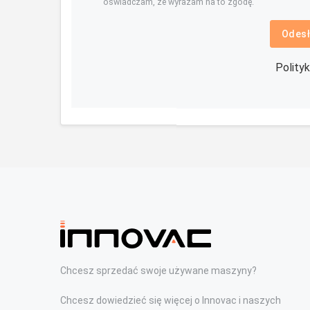
oświadczam, że wyrażam na to zgodę.
Odesł
Polity
Chcesz sprzedać swoje używane maszyny?
Chcesz dowiedzieć się więcej o Innovac i naszych