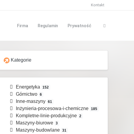
Kontakt
Firma
Regulamin
Prywatność
Kategorie
Energetyka
152
Górnictwo
6
Inne-maszyny
61
Inżynieria-procesowa-i-chemiczne
185
Kompletne-linie-produkcyjne
2
Maszyny-biurowe
3
Maszyny-budowlane
31