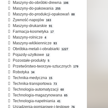
Maszyny-do-obróbki-drewna
106
Maszyny-do-pakowania
255
Maszyny-do-produkcji-opakowań
88
Żywność-napojów
163
Maszyny-drukarskie
91
Farmacja-kosmetyka
17
Maszyny-rolnicze
4
Maszyny-włókiennicze
93
Obróbka-metali-i-obrabiarki
1227
Pojazdy-użytkowe
12
Pozostałe-produkty
5
Przetwórstwo-tworzyw-sztucznych
179
Robotyka
34
Technika-medyczna
15
Technika-transportowa
73
Technologia-automatyzacji
60
Technologia-magazynowana
65
Technologia-napełniania
41
Urządzenia-pomiarowe-i-testowe
76