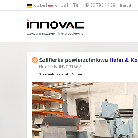
|
|
Tel:
+49 30 793 14 38
de-DE
en-US
Email
Używane maszyny i linie produkcyjne
Szlifierka powierzchniowa
Hahn & Ko
Nr. oferty INNO31562
|
Obróbka metali i obrabiarki
Szlifierki