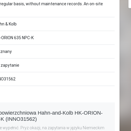
regular basis, without maintenance records. An on-site
hn & Kolb
-ORION 635 NPC-K
eznany
 zapytanie
NO31562
ka-powierzchniowa Hahn-and-Kolb HK-ORION-
K (INNO31562)
 wypełnić. Pryz okazji, na zapytania w języku Niemieckim