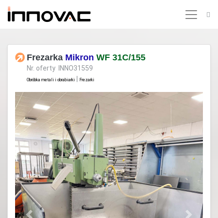
Frezarka
Mikron
WF 31C/155
Nr. oferty INNO31559
|
Obróbka metali i obrabiarki
Frezarki