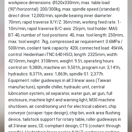
workpiece dimensions: Ø520x330mm, max. table load
(90°/horizontal): 200/300kg, max. spindle speed (standard)
direct drive: 12,000/min, spindle bearing inner diameter:
70mm, rapid traverse X/Y/Z: 36m/min, working feed rate: 1-
10m/min, rapid traverse B/C-axis: 25rpm, tool holder: MAS
BT-40, number of tool positions: 40, max. tool length: 250mm,
max. tool weight: 7kg, compressed air requirement: 0.6MPa /
500l/min, coolant tank capacity: 420l, connected load: 45kVA,
control: Heidenhain iTNC 640 HSCI, length: 2325mm, width:
4210mm, height: 3108mm, weight: 9.5t, operating hours
control on: 9,380h, machine on: 9,501h, program run: 3,141h,
hydraulics: 8,371h, axes: 1,863h, spindle S1: 2,377h.
Equipment: roller guideways in all 3 linear axes (Taiwan
manufacture), spindle chiller, hydraulic unit, central
lubrication system, oil separator, water gun, air gun, full
enclosure, machine light and warning light, M30 machine
shutdown, air conditioning unit for electrical cabinet, chip
conveyor (scraper-type design), chip bin, work area flushing
device, tailstock support for rotary table, roller guideways in
all 3 linear axes, CE-compliant design, CTS (coolant through