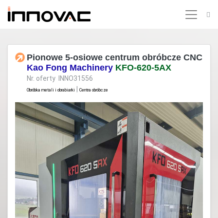
Pionowe 5-osiowe centrum obróbcze CNC
Kao Fong Machinery
KFO-620-5AX
Nr. oferty INNO31556
|
Obróbka metali i obrabiarki
Centra obróbcze