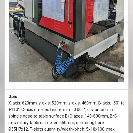
Previous
Next
Opis
X-axis: 620mm, y-axis: 520mm, z-axis: 460mm, B-axis: -50° to
+110°, C-axis smallest increment: 0.001°, distance from
spindle nose to table surface B/C-axes: 140-600mm, B/C-
axis rotary table diameter: 650mm, centering bore:
Ø55H7x12, T-slots quantity/width/pitch: 5x18x100, max.