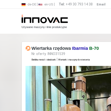
|
|
Tel:
+49 30 793 14 38
de-DE
en-US
Email
Używane maszyny i linie produkcyjne
Wiertarka rzędowa
Ibarmia
B-70
Nr. oferty INNO31539
|
Obróbka metali i obrabiarki
Wiertarki i maszyny do wiercenia