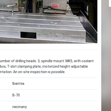
mber of drilling heads: 3, spindle mount: MK5, with coolant
box, T-slot clamping plate, motorized height-adjustable
ation. An on-site inspection is possible.
Ibarmia
B-70
nieznany