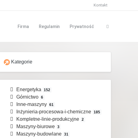
Kontakt
Firma
Regulamin
Prywatność
Kategorie
Energetyka
152
Górnictwo
6
Inne-maszyny
61
Inżynieria-procesowa-i-chemiczne
185
Kompletne-linie-produkcyjne
2
Maszyny-biurowe
3
Maszyny-budowlane
31