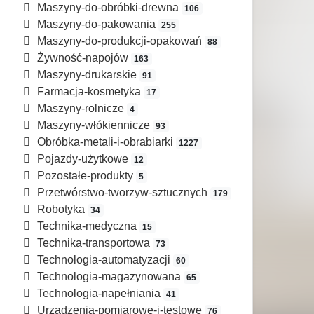
Maszyny-do-obróbki-drewna
106
Maszyny-do-pakowania
255
Maszyny-do-produkcji-opakowań
88
Żywność-napojów
163
Maszyny-drukarskie
91
Farmacja-kosmetyka
17
Maszyny-rolnicze
4
Maszyny-włókiennicze
93
Obróbka-metali-i-obrabiarki
1227
Pojazdy-użytkowe
12
Pozostałe-produkty
5
Przetwórstwo-tworzyw-sztucznych
179
Robotyka
34
Technika-medyczna
15
Technika-transportowa
73
Technologia-automatyzacji
60
Technologia-magazynowana
65
Technologia-napełniania
41
Urządzenia-pomiarowe-i-testowe
76