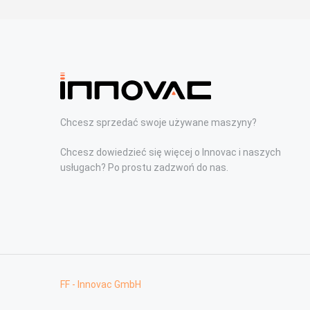
Chcesz sprzedać swoje używane maszyny?
Chcesz dowiedzieć się więcej o Innovac i naszych
usługach? Po prostu zadzwoń do nas.
FF - Innovac GmbH