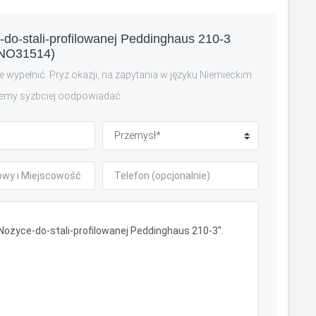
-do-stali-profilowanej Peddinghaus 210-3
NO31514)
 wypełnić. Pryz okazji, na zapytania w języku Niemieckim
emy syzbciej oodpowiadać.