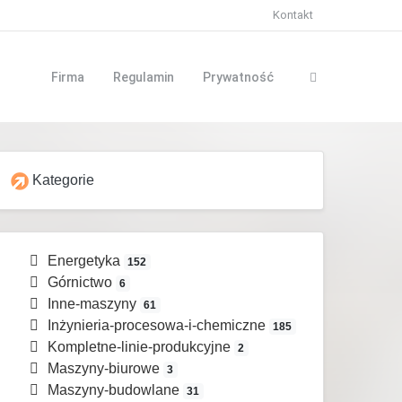
Kontakt
Firma
Regulamin
Prywatność
Kategorie
Energetyka
152
Górnictwo
6
Inne-maszyny
61
Inżynieria-procesowa-i-chemiczne
185
Kompletne-linie-produkcyjne
2
Maszyny-biurowe
3
Maszyny-budowlane
31