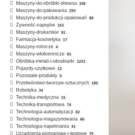
Maszyny-do-obróbki-drewna
106
Maszyny-do-pakowania
255
Maszyny-do-produkcji-opakowań
89
Żywność-napojów
163
Maszyny-drukarskie
91
Farmacja-kosmetyka
17
Maszyny-rolnicze
4
Maszyny-włókiennicze
93
Obróbka-metali-i-obrabiarki
1233
Pojazdy-użytkowe
12
Pozostałe-produkty
5
Przetwórstwo-tworzyw-sztucznych
180
Robotyka
34
Technika-medyczna
15
Technika-transportowa
74
Technologia-automatyzacji
62
Technologia-magazynowana
66
Technologia-napełniania
41
Urządzenia-pomiarowe-i-testowe
75