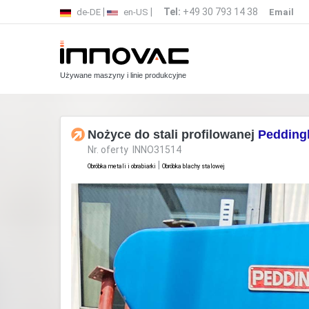
|
|
Tel:
+49 30 793 14 38
de-DE
en-US
Email
Używane maszyny i linie produkcyjne
Nożyce do stali profilowanej
Peddin
Nr. oferty INNO31514
|
Obróbka metali i obrabiarki
Obróbka blachy stalowej