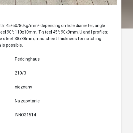
gth: 45/60/80kg/mm² depending on hole diameter, angle
el 90°: 110x10mm, T-steel 45°: 90x9mm, U and I profiles:
e steel: 38x38mm, max. sheet thickness for notching:
is possible.
Peddinghaus
210/3
nieznany
Na zapytanie
INNO31514