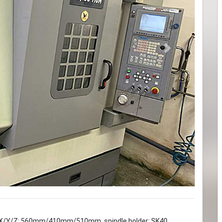
Next
els X/Y/Z: 560mm/410mm/510mm, spindle holder: SK40,