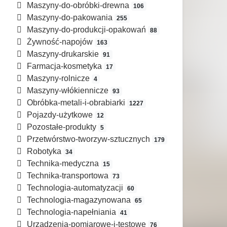
Maszyny-do-obróbki-drewna
106
Maszyny-do-pakowania
255
Maszyny-do-produkcji-opakowań
88
Żywność-napojów
163
Maszyny-drukarskie
91
Farmacja-kosmetyka
17
Maszyny-rolnicze
4
Maszyny-włókiennicze
93
Obróbka-metali-i-obrabiarki
1227
Pojazdy-użytkowe
12
Pozostałe-produkty
5
Przetwórstwo-tworzyw-sztucznych
179
Robotyka
34
Technika-medyczna
15
Technika-transportowa
73
Technologia-automatyzacji
60
Technologia-magazynowana
65
Technologia-napełniania
41
Urządzenia-pomiarowe-i-testowe
76