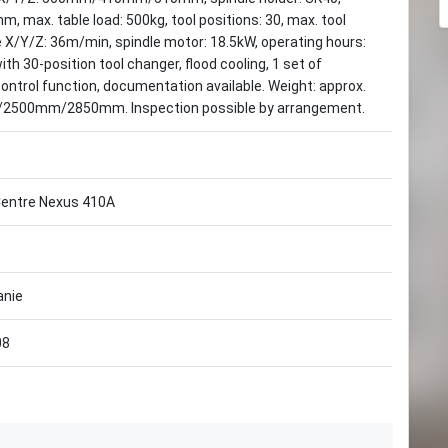
 max. table load: 500kg, tool positions: 30, max. tool
e X/Y/Z: 36m/min, spindle motor: 18.5kW, operating hours:
h 30-position tool changer, flood cooling, 1 set of
ontrol function, documentation available. Weight: approx.
m/2500mm/2850mm. Inspection possible by arrangement.
Centre Nexus 410A
anie
08