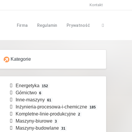
Kontakt
Firma
Regulamin
Prywatność
Kategorie
Energetyka
152
Górnictwo
6
Inne-maszyny
61
Inżynieria-procesowa-i-chemiczne
185
Kompletne-linie-produkcyjne
2
Maszyny-biurowe
3
Maszyny-budowlane
31