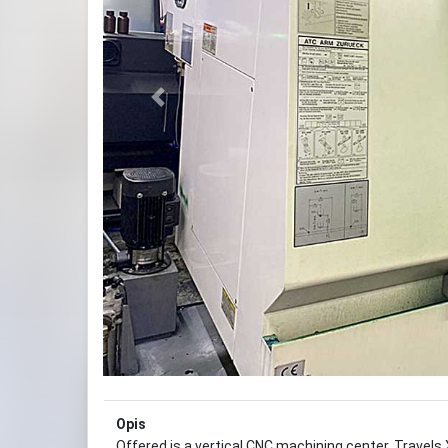
Previous
Opis
Offered is a vertical CNC machining center. Trav