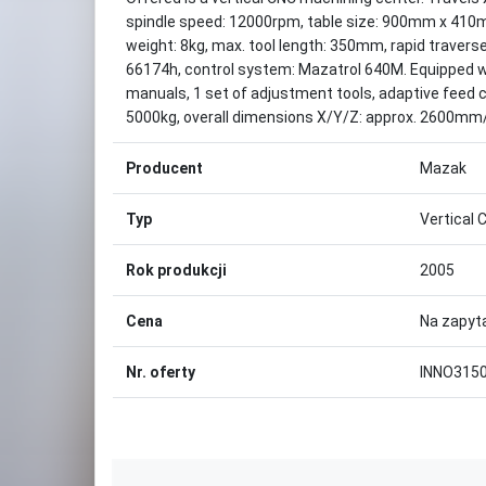
spindle speed: 12000rpm, table size: 900mm x 410mm,
weight: 8kg, max. tool length: 350mm, rapid travers
66174h, control system: Mazatrol 640M. Equipped wit
manuals, 1 set of adjustment tools, adaptive feed c
5000kg, overall dimensions X/Y/Z: approx. 2600m
Producent
Mazak
Typ
Vertical 
Rok produkcji
2005
Cena
Na zapyt
Nr. oferty
INNO315