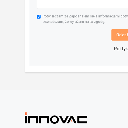
Potwierdzam że Zapoznałem się z informacjami dot
oświadczam, że wyrażam na to zgodę.
Odesł
Polity