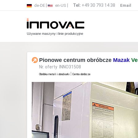
|
|
Tel:
+49 30 793 14 38
de-DE
en-US
Email
Używane maszyny i linie produkcyjne
Pionowe centrum obróbcze
Mazak
Ve
Nr. oferty INNO31508
|
Obróbka metali i obrabiarki
Centra obróbcze