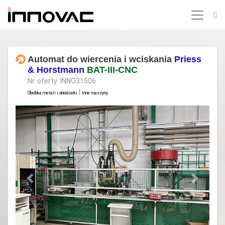
Automat do wiercenia i wciskania
Priess
& Horstmann
BAT-III-CNC
Nr. oferty INNO31506
|
Obróbka metali i obrabiarki
Inne maszyny
Previous
Next