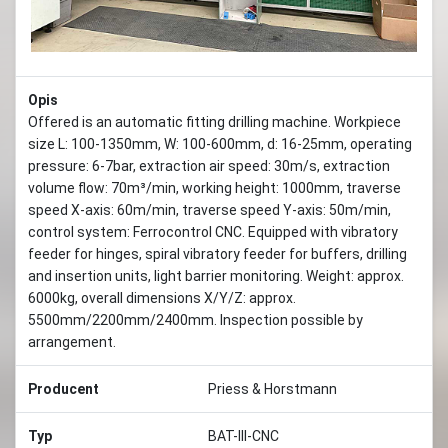
Opis
Offered is an automatic fitting drilling machine. Workpiece
size L: 100-1350mm, W: 100-600mm, d: 16-25mm, operating
pressure: 6-7bar, extraction air speed: 30m/s, extraction
volume flow: 70m³/min, working height: 1000mm, traverse
speed X-axis: 60m/min, traverse speed Y-axis: 50m/min,
control system: Ferrocontrol CNC. Equipped with vibratory
feeder for hinges, spiral vibratory feeder for buffers, drilling
and insertion units, light barrier monitoring. Weight: approx.
6000kg, overall dimensions X/Y/Z: approx.
5500mm/2200mm/2400mm. Inspection possible by
arrangement.
Producent
Priess & Horstmann
Typ
BAT-III-CNC