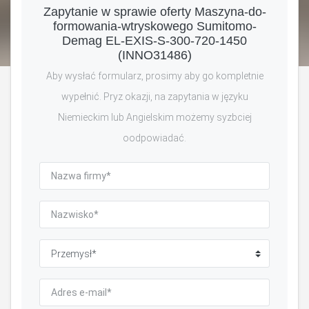
Zapytanie w sprawie oferty Maszyna-do-
formowania-wtryskowego Sumitomo-
Demag EL-EXIS-S-300-720-1450
(INNO31486)
Aby wysłać formularz, prosimy aby go kompletnie
wypełnić. Pryz okazji, na zapytania w języku
Niemieckim lub Angielskim możemy syzbciej
oodpowiadać.