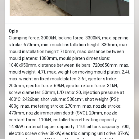
Opis
Clamping force: 3000kN, locking force: 3300kN, max. opening
stroke: 670mm, min. mould installation height: 330mm, max.
mould installation height: 710mm, max. distance between
mould platens: 1380mm, mould platen dimensions:
1040x950mm, distance between tie bars: 720x650mm, max.
mould weight: 4.7t, max. weight on moving mould platen: 2.4t,
max. weight on fixed mould platen: 3.6t, ejector stroke:
200mm, ejector force: 69kN, ejector return force: 31kN,
screw diameter: 50mm, L/D ratio: 20, injection pressure at
400°C: 2426bar, shot volume: 530cm³, shot weight (PS):
480g, max. metering stroke: 270mm, max. nozzle stroke:
470mm, nozzle immersion depth (SVO): 20mm, nozzle
contact force: 110kN, installed barrel heating capacity:
14.8kW, material hopper capacity: 110l, oil tank capacity: 700l,
electric screw drive: 38kW, electric clamping unit drive: 37kW,