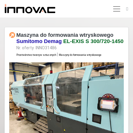
Maszyna do formowania wtryskowego
Sumitomo Demag
EL-EXIS S 300/720-1450
Nr. oferty INNO31486
|
Przetwórstwo tworzyw sztucznych
Maszyny do formowania wtryskowego
Previous
Next