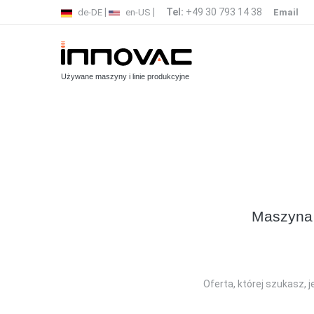
|
|
Tel:
+49 30 793 14 38
de-DE
en-US
Email
Używane maszyny i linie produkcyjne
Maszyna 
Oferta, której szukasz, 