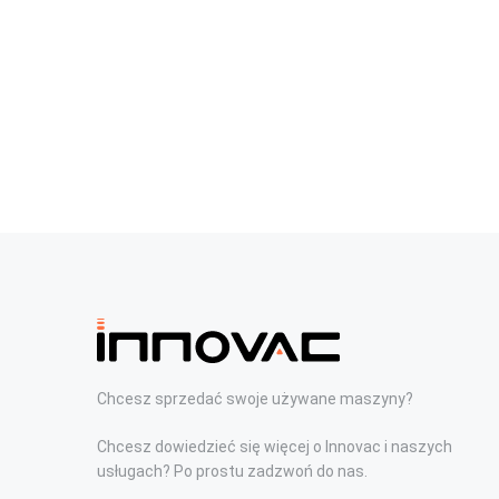
Chcesz sprzedać swoje używane maszyny?
Chcesz dowiedzieć się więcej o Innovac i naszych
usługach? Po prostu zadzwoń do nas.