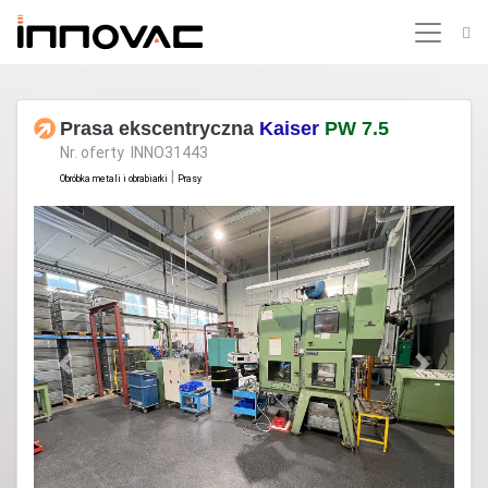
Prasa ekscentryczna
Kaiser
PW 7.5
Nr. oferty INNO31443
|
Obróbka metali i obrabiarki
Prasy
Previous
Next