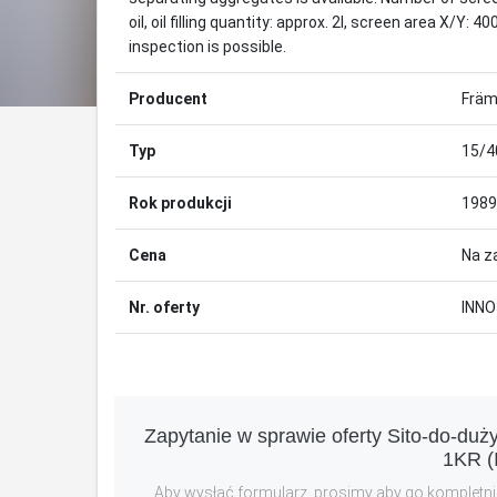
oil, oil filling quantity: approx. 2l, screen area X/
inspection is possible.
Producent
Främ
Typ
15/4
Rok produkcji
1989
Cena
Na z
Nr. oferty
INNO
Zapytanie w sprawie oferty Sito-do-du
1KR (
Aby wysłać formularz, prosimy aby go kompletnie