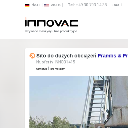
|
|
Tel:
+49 30 793 14 38
de-DE
en-US
Email
Używane maszyny i linie produkcyjne
Sito do dużych obciążeń
Främbs & F
Nr. oferty INNO31415
|
Górnictwo
Inne maszyny