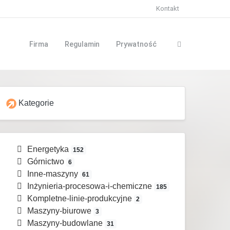
Kontakt
Firma
Regulamin
Prywatność
Kategorie
Energetyka
152
Górnictwo
6
Inne-maszyny
61
Inżynieria-procesowa-i-chemiczne
185
Kompletne-linie-produkcyjne
2
Maszyny-biurowe
3
Maszyny-budowlane
31