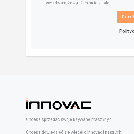
oświadczam, że wyrażam na to zgodę.
Odesł
Polity
Chcesz sprzedać swoje używane maszyny?
Chcesz dowiedzieć się więcej o Innovac i naszych