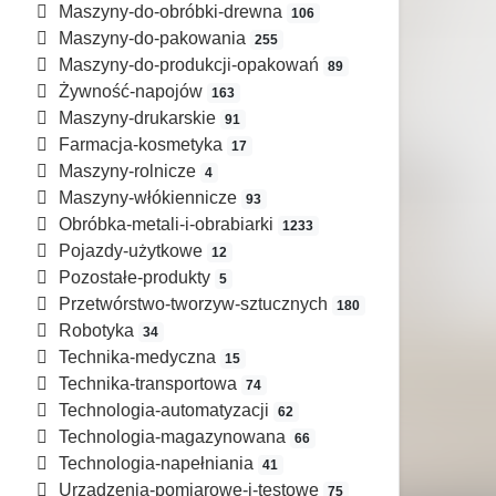
Maszyny-do-obróbki-drewna
106
Maszyny-do-pakowania
255
Maszyny-do-produkcji-opakowań
89
Żywność-napojów
163
Maszyny-drukarskie
91
Farmacja-kosmetyka
17
Maszyny-rolnicze
4
Maszyny-włókiennicze
93
Obróbka-metali-i-obrabiarki
1233
Pojazdy-użytkowe
12
Pozostałe-produkty
5
Przetwórstwo-tworzyw-sztucznych
180
Robotyka
34
Technika-medyczna
15
Technika-transportowa
74
Technologia-automatyzacji
62
Technologia-magazynowana
66
Technologia-napełniania
41
Urządzenia-pomiarowe-i-testowe
75