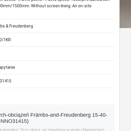
Y: 4000mm/1500mm. Without screen lining. An on-site
bs & Freudenberg
0/1KR
apytanie
31415
żych-obciążeń Främbs-and-Freudenberg 15-40-
INNO31415)
 wypełnić. Pryz okazji, na zapytania w języku Niemieckim