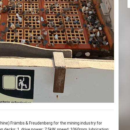
hine) Främbs & Freudenberg for the mining industry for
n decks: 1, drive power: 7.5kW, speed: 1060rpm, lubrication: