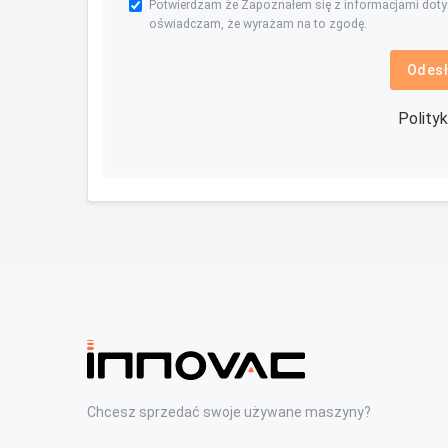
Potwierdzam że Zapoznałem się z informacjami dot
oświadczam, że wyrażam na to zgodę.
Odesł
Polity
Chcesz sprzedać swoje używane maszyny?