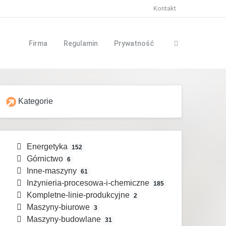
Kontakt
Firma
Regulamin
Prywatność
Kategorie
Energetyka
152
Górnictwo
6
Inne-maszyny
61
Inżynieria-procesowa-i-chemiczne
185
Kompletne-linie-produkcyjne
2
Maszyny-biurowe
3
Maszyny-budowlane
31