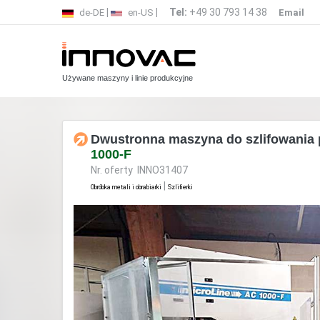
|
|
Tel:
+49 30 793 14 38
de-DE
en-US
Email
Używane maszyny i linie produkcyjne
Dwustronna maszyna do szlifowania
1000-F
Nr. oferty INNO31407
|
Obróbka metali i obrabiarki
Szlifierki