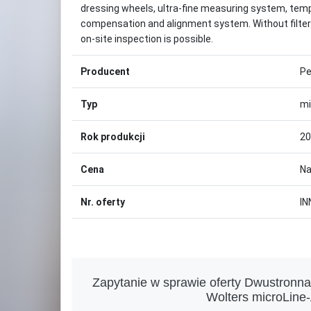
dressing wheels, ultra-fine measuring system, te
compensation and alignment system. Without filter
on-site inspection is possible.
Producent
Pe
Typ
mi
Rok produkcji
20
Cena
Na
Nr. oferty
IN
Zapytanie w sprawie oferty Dwustronna
Wolters microLin