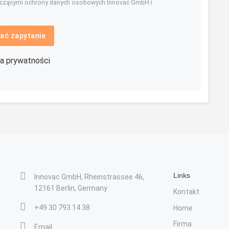
yczącymi ochrony danych osobowych Innovac GmbH i
ać zapytanie
ka prywatności
Links
Innovac GmbH, Rheinstrassee 46,
12161 Berlin, Germany
Kontakt
+49 30 793 14 38
Home
Firma
Email