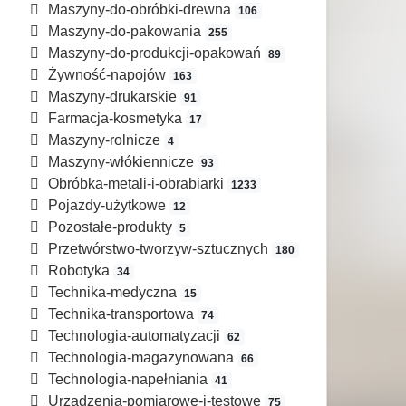
Maszyny-do-obróbki-drewna
106
Maszyny-do-pakowania
255
Maszyny-do-produkcji-opakowań
89
Żywność-napojów
163
Maszyny-drukarskie
91
Farmacja-kosmetyka
17
Maszyny-rolnicze
4
Maszyny-włókiennicze
93
Obróbka-metali-i-obrabiarki
1233
Pojazdy-użytkowe
12
Pozostałe-produkty
5
Przetwórstwo-tworzyw-sztucznych
180
Robotyka
34
Technika-medyczna
15
Technika-transportowa
74
Technologia-automatyzacji
62
Technologia-magazynowana
66
Technologia-napełniania
41
Urządzenia-pomiarowe-i-testowe
75