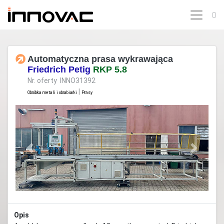
Automatyczna prasa wykrawająca
Friedrich Petig
RKP 5.8
Nr. oferty INNO31392
|
Obróbka metali i obrabiarki
Prasy
Previous
Next
Opis