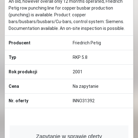
An old, however overall only 12 months operated, Friedrich
Petig row punching line for copper busbar production
(punching) is available. Product: copper
bars/busbars/busbars/Cu-bars, control system: Siemens.
Documentation available. An on-site inspection is possible.
Producent
Friedrich Petig
Typ
RKP 5.8
Rok produkcji
2001
Cena
Na zapytanie
Nr. oferty
INNO31392
Zapytanie w sprawie oferty