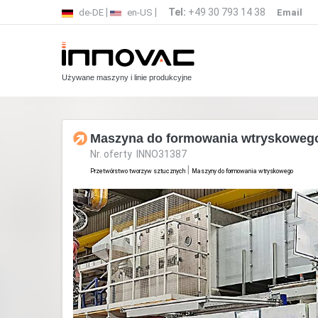
|
|
Tel:
+49 30 793 14 38
de-DE
en-US
Email
Używane maszyny i linie produkcyjne
Maszyna do formowania wtryskowe
Nr. oferty INNO31387
|
Przetwórstwo tworzyw sztucznych
Maszyny do formowania wtryskowego