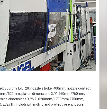
Next
d: 300rpm, L/D: 20, nozzle stroke: 400mm, nozzle contact
g: 520mm/520mm, platen dimensions X/Y: 760mm/760mm,
Machine dimensions X/Y/Z: 6200mm/1700mm/2750mm,
): 27271h. Including handling and protective enclosure.