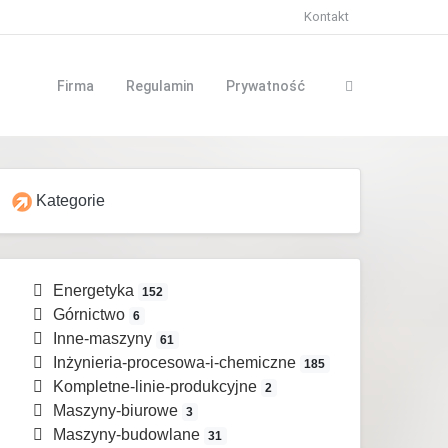
Kontakt
Firma
Regulamin
Prywatność
Kategorie
Energetyka
152
Górnictwo
6
Inne-maszyny
61
Inżynieria-procesowa-i-chemiczne
185
Kompletne-linie-produkcyjne
2
Maszyny-biurowe
3
Maszyny-budowlane
31