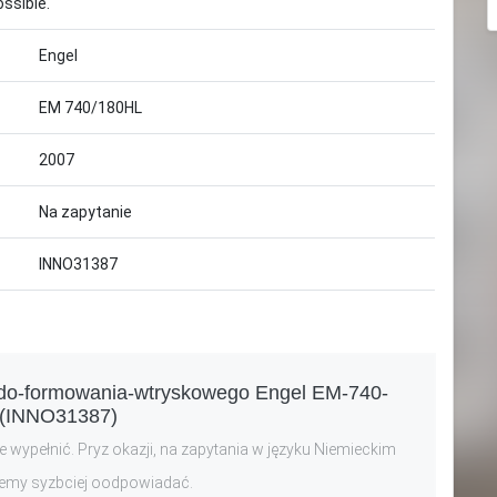
ossible.
Engel
EM 740/180HL
2007
Na zapytanie
INNO31387
-do-formowania-wtryskowego Engel EM-740-
(INNO31387)
 wypełnić. Pryz okazji, na zapytania w języku Niemieckim
emy syzbciej oodpowiadać.