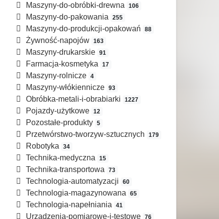
Maszyny-do-obróbki-drewna
106
Maszyny-do-pakowania
255
Maszyny-do-produkcji-opakowań
88
Żywność-napojów
163
Maszyny-drukarskie
91
Farmacja-kosmetyka
17
Maszyny-rolnicze
4
Maszyny-włókiennicze
93
Obróbka-metali-i-obrabiarki
1227
Pojazdy-użytkowe
12
Pozostałe-produkty
5
Przetwórstwo-tworzyw-sztucznych
179
Robotyka
34
Technika-medyczna
15
Technika-transportowa
73
Technologia-automatyzacji
60
Technologia-magazynowana
65
Technologia-napełniania
41
Urządzenia-pomiarowe-i-testowe
76