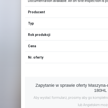
Documentation available. An on-site inspection is p
Producent
Typ
Rok produkcji
Cena
Nr. oferty
Zapytanie w sprawie oferty Maszyna
180HL 
Aby wysłać formularz, prosimy aby go kompletnie
lub Angielskim moż