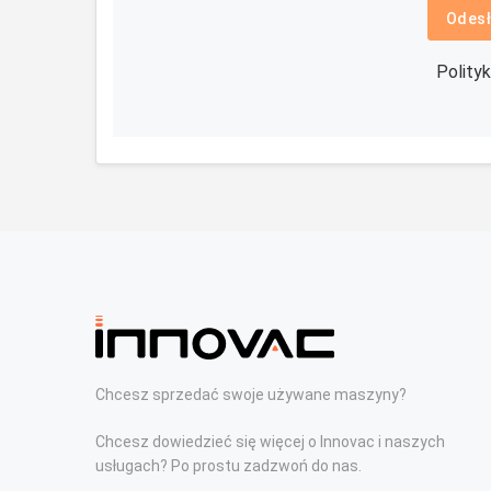
Odesł
Polity
Chcesz sprzedać swoje używane maszyny?
Chcesz dowiedzieć się więcej o Innovac i naszych
usługach? Po prostu zadzwoń do nas.