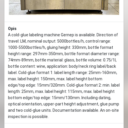
Opis
A cold-glue labeling machine Gernep is available. Direction of
travel: LM, nominal output: 5000bottles/h, control range:
1000-5500bottles/h, gluing height: 330mm, bottle format
height range: 297mm-350mm, bottle format diameter range:
74mm-89mm, bottle material: glass, bottle volume: 0.75/1l,
bottle content: wine, application: body/neck ring label/back
label. Cold-glue format 1: label length range: 25mm-160mm,
max. label height: 150mm, max. label height bottom
edge/top edge: 15mm/320mm. Cold-glue format 2: min. label
length: 25mm, max. label height: 115mm, max. label height
bottom edge/top edge: 15mm/130mm. Including dating,
optical orientation, upper-part height adjustment, glue pump
and two cold-glue units. Documentation available. An on-site
inspection is possible.