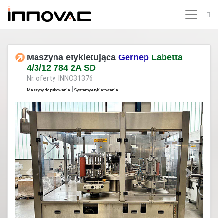
Maszyna etykietująca
Gernep
Labetta
4/3/12 784 2A SD
Nr. oferty INNO31376
|
Maszyny do pakowania
Systemy etykietowania
Previous
Next