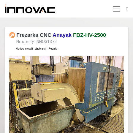
Frezarka CNC
Anayak
FBZ-HV-2500
Nr. oferty INNO31372
|
Obróbka metali i obrabiarki
Frezarki
Previous
Next