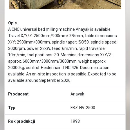
Opis
A CNC universal bed milling machine Anayak is available.
Travel X/Y/Z: 2500mm/900mm/975mm, table dimensions
X/Y: 2900mm/800mm, spindle taper: ISO50, spindle speed:
3000rpm, power: 22kW, feed: 6m/min, rapid traverse:
10m/min, tool positions: 30. Machine dimensions X/Y/Z:
approx. 6000mm/3000mm/3000mm, weight: approx.
20000kg, control: Heidenhain TNC 426. Documentation
available. An on-site inspection is possible. Expected to be
available around September 2026.
Producent
Anayak
Typ
FBZ-HV-2500
Rok produkcji
1998