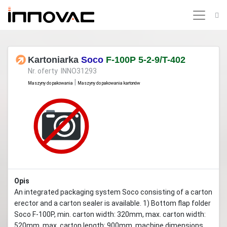
Kartoniarka
Soco
F-100P 5-2-9/T-402
Nr. oferty INNO31293
|
Maszyny do pakowania
Maszyny do pakowania kartonów
Opis
An integrated packaging system Soco consisting of a carton
erector and a carton sealer is available. 1) Bottom flap folder
Soco F-100P, min. carton width: 320mm, max. carton width:
520mm, max. carton length: 900mm, machine dimensions