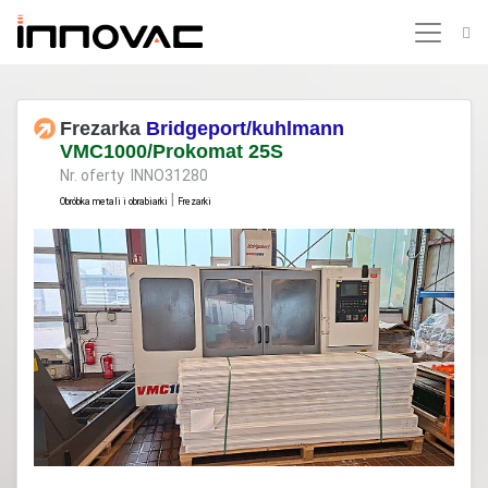
Frezarka
Bridgeport/kuhlmann
VMC1000/Prokomat 25S
Nr. oferty INNO31280
|
Obróbka metali i obrabiarki
Frezarki
Previous
Next