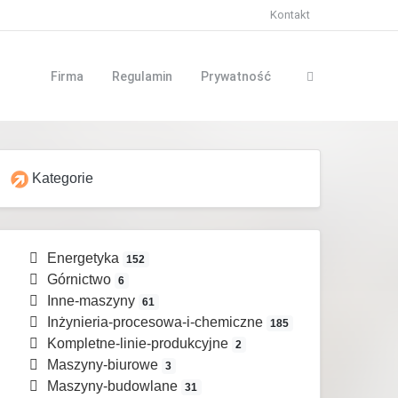
Kontakt
Firma
Regulamin
Prywatność
Kategorie
Energetyka
152
Górnictwo
6
Inne-maszyny
61
Inżynieria-procesowa-i-chemiczne
185
Kompletne-linie-produkcyjne
2
Maszyny-biurowe
3
Maszyny-budowlane
31