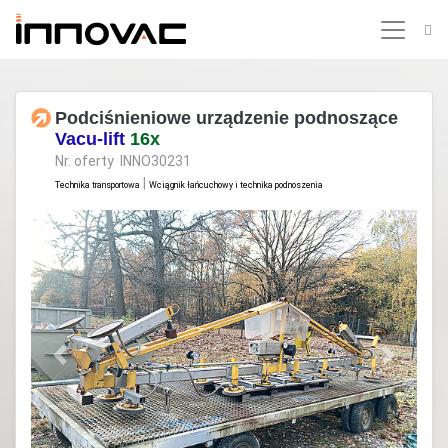
Podciśnieniowe urządzenie podnoszące
Vacu-lift
16x
Nr. oferty INNO30231
|
Technika transportowa
Wciągnik łańcuchowy i technika podnoszenia
Previous
Next