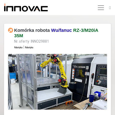
Komórka robota
Wu/fanuc
RZ-3/M20iA
35M
Nr. oferty INNO29881
|
Robotyka
Robotyka
Previous
Next