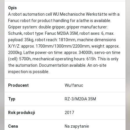
Opis
A robot automation cell WU Mechanische Werkstätte with a
Fanuc robot for product handling for a lathe is available.
Gripper system: double gripper, gripper manufacturer:
Schunk, robot type: Fanuc M20iA 35M, robot axes: 6, max.
payload: 35kg, robot reach: 1810mm, machine dimensions
X/Y/Z: approx. 1700mm/1300mm/2200mm, weight: approx.
2000kg. Lathe power-on time: approx. 34000h, servo-on time
(cell): 5700h, mechanical operating hours: 615h. This is only
the automation. Documentation available. An on-site
inspection is possible.
Producent
Wu/fanuc
Typ
RZ-3/M20iA 35M
Rok produkcji
2017
Cena
Na zapytanie