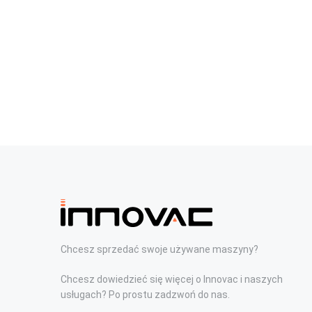
Chcesz sprzedać swoje używane maszyny?
Chcesz dowiedzieć się więcej o Innovac i naszych
usługach? Po prostu zadzwoń do nas.