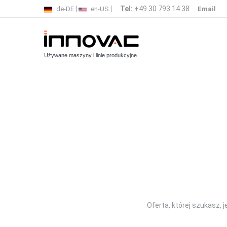
|
|
Tel:
+49 30 793 14 38
de-DE
en-US
Email
Używane maszyny i linie produkcyjne
Oferta, której szukasz, 