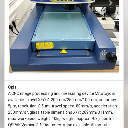
Previous
Next
Opis
A CNC image processing and measuring device Mitutoyo is
available. Travel X/Y/Z: 200mm/250mm/100mm, accuracy:
5µm, resolution: 0.5µm, travel speed: 80mm/s, acceleration:
250mm/s², glass table dimensions X/Y: 269mm/311mm,
max. workpiece weight: 10kg, weight: approx. 70kg, control:
QSPAK Version 3.1. Documentation available. An on-site