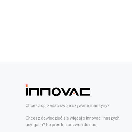
Chcesz sprzedać swoje używane maszyny?
Chcesz dowiedzieć się więcej o Innovac i naszych
usługach? Po prostu zadzwoń do nas.