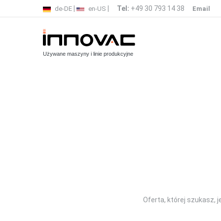
|
|
Tel:
+49 30 793 14 38
de-DE
en-US
Email
Używane maszyny i linie produkcyjne
Oferta, której szukasz, 