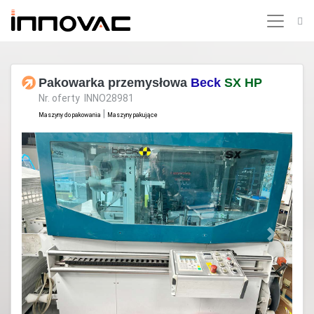
Pakowarka przemysłowa
Beck
SX HP
Nr. oferty INNO28981
|
Maszyny do pakowania
Maszyny pakujące
Previous
Next