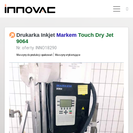
Drukarka Inkjet
Markem
Touch Dry Jet
9064
Nr. oferty INNO18290
|
Maszyny do produkcji opakowań
Maszyny etykietujące