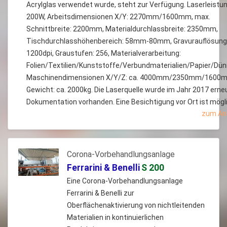
Acrylglas verwendet wurde, steht zur Verfügung. Laserleistun
200W, Arbeitsdimensionen X/Y: 2270mm/1600mm, max.
Schnittbreite: 2200mm, Materialdurchlassbreite: 2350mm,
Tischdurchlasshöhenbereich: 58mm-80mm, Gravurauflösung
1200dpi, Graustufen: 256, Materialverarbeitung:
Folien/Textilien/Kunststoffe/Verbundmaterialien/Papier/Dün
Maschinendimensionen X/Y/Z: ca. 4000mm/2350mm/1600
Gewicht: ca. 2000kg. Die Laserquelle wurde im Jahr 2017 erne
Dokumentation vorhanden. Eine Besichtigung vor Ort ist mögl
zum An
Corona-Vorbehandlungsanlage
Ferrarini & Benelli
S 200
Eine Corona-Vorbehandlungsanlage
Ferrarini & Benelli zur
Oberflächenaktivierung von nichtleitenden
Materialien in kontinuierlichen