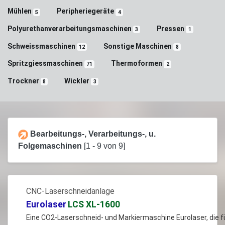
Mühlen
Peripheriegeräte
5
4
Polyurethanverarbeitungsmaschinen
Pressen
3
1
Schweissmaschinen
Sonstige Maschinen
12
8
Spritzgiessmaschinen
Thermoformen
71
2
Trockner
Wickler
8
3
Bearbeitungs-, Verarbeitungs-, u.
Folgemaschinen
[1 - 9 von 9]
CNC-Laserschneidanlage
Eurolaser
LCS XL-1600
Eine CO2-Laserschneid- und Markiermaschine Eurolaser, die f