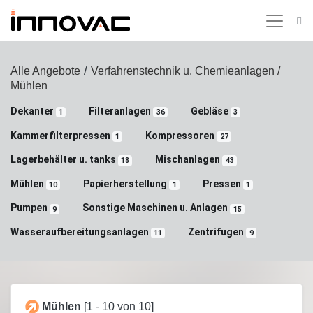
/
Alle Angebote
Verfahrenstechnik u. Chemieanlagen
/
Mühlen
Dekanter
Filteranlagen
Gebläse
1
36
3
Kammerfilterpressen
Kompressoren
1
27
Lagerbehälter u. tanks
Mischanlagen
18
43
Mühlen
Papierherstellung
Pressen
10
1
1
Pumpen
Sonstige Maschinen u. Anlagen
9
15
Wasseraufbereitungsanlagen
Zentrifugen
11
9
Mühlen
[1 - 10 von 10]