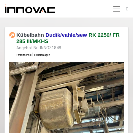
Kübelbahn
Dudik/vahle/sew
RK 2250/ FR
285 III/MKHS
Angebot Nr. INNO31848
|
Fördertechnik
Förderanlagen